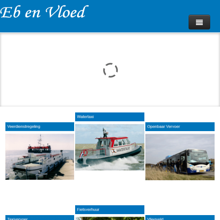
Home
Fotoalbum
Impressies
Huurprijzen
Beschikbaarheid
Bungalow Boeken
Webcam
Contact