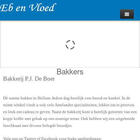
Home
Fotoalbum
Impressies
Huurprijzen
Bakkers
Beschikbaarheid
Bakkerij P.J. De Boer
Bungalow Boeken
Dé warme bakker in Hollum. Iedere dag heerlijk vers brood en banket. In de
Webcam
ruime winkel vindt u ook vele Amelander specialiteiten, lekker om te proeven
en leuk om cadeau te geven. Naast de bakkerij kunt u heerlijk genieten van een
Contact
kopje koffie met gebak op ons zonnige terras. Ook hebben wij een uitgebreide
lunchkaart met diverse belegde broodjes.
Volg ons op Twitter of Facebook voor leuke aanbiedingen.