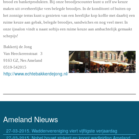
brood en banketprodukten. Bij onze broodjescounter kunt u zelf uw keuze
maken uit overheerlijke vers belegde broodjes. In de konditorei of buiten op
het zonnige terras kunt u genieten van een heerlijke kop koffie met daarbij een
ruime keuze aan gebak, belegde broodjes, sandwiches en nog veel meer. In
onze ijssalon vindt u naast softijs een ruime keuze aan ambachtelijk gemaakt
schepijs!
Bakkerij de Jong
Van Heeckerenstraat 3
9163 GZ, Nes Ameland
0519-542015
http://www.echtebakkerdejong.nl/
Ameland Nieuws
27-03-2015. Waddenvereniging viert vijftigste verjaardag
27-03-2015. Nobel bouwt stokerij en koopt wadleiding Ameland