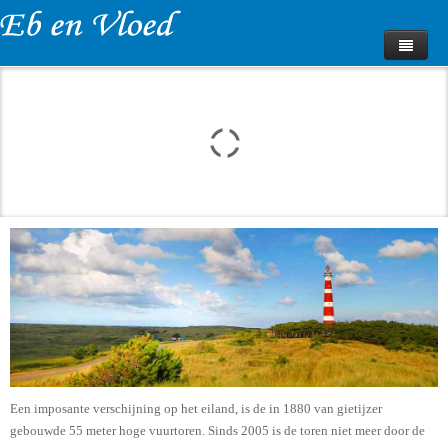
Home
Fotoalbum
Impressies
Huurprijzen
Beschikbaarheid
Bungalow Boeken
Webcam
Contact
Een imposante verschijning op het eiland, is de in 1880 van gietijzer
gebouwde 55 meter hoge vuurtoren. Sinds 2005 is de toren niet meer door de