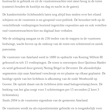
kustwacht in gebruik en zit de vuurtorenwachter niet meer hoog in de toren
(camera's houden de kustlijn nu dag en nacht in de gaten).
De karakteristieke lichtbundels laten nog altijd hun stralen over het eiland
schijnen en de vuurtoren is nu geopend voor publiek. De bezoeker treft op de
verschillende verdiepingen boeiend ingerichte exposities aan en ook vertellen
oud vuurtorenwachters hier nu digitaal hun verhalen.
Wie de uitdaging aangaat en de 236 treden van de trappen in de vuurtoren
bedwingt, wacht boven op de omloop van de toren een schitterend en uniek
panorama.
De vuurtoren van Ameland werd in 1880 in opdracht van Koning Willem III
gebouwd en telt 15 verdiepingen. De toren is ontworpen door Quirinus Harder
en werd gebouwd door gieterij Nering Bögel in Deventer. De afzonderlijke
segmenten zijn naar Ameland verscheept en ter plaatse op elkaar geplaatst. De
huidige optek van het lichthuis is afkomstig van de oude Westhoofd op
Goeree. De optiek draait om de lichtbron (één staaf halogeenlamp) heen. De
breking van het glas zorgt voor 3 schitteringen per 15 seconden (2 keer 3
lichtstralen).
Sinds 2004 is de vuurtoren eigendom van de gemeente Ameland.
De vuurtoren wordt nu als expositieruimte gebruikt en is toegankelijk voor